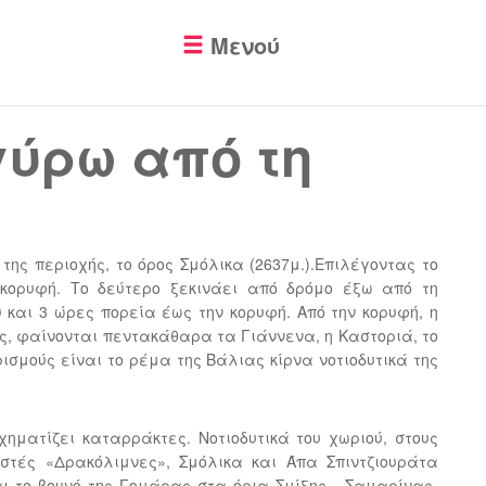
Μενού
ύρω από τη
της περιοχής, το όρος Σμόλικα (2637μ.).Επιλέγοντας το
κορυφή. Το δεύτερο ξεκινάει από δρόμο έξω από τη
 και 3 ώρες πορεία έως την κορυφή. Από την κορυφή, η
ες, φαίνονται πεντακάθαρα τα Γιάννενα, η Καστοριά, το
ορισμούς είναι το ρέμα της Βάλιας κίρνα νοτιοδυτικά της
ηματίζει καταρράκτες. Νοτιοδυτικά του χωριού, στους
ωστές «Δρακόλιμνες», Σμόλικα και Άπα Σπιντζιουράτα
αι το βουνό της Γομάρας στα όρια Σμίξης - Σαμαρίνας-