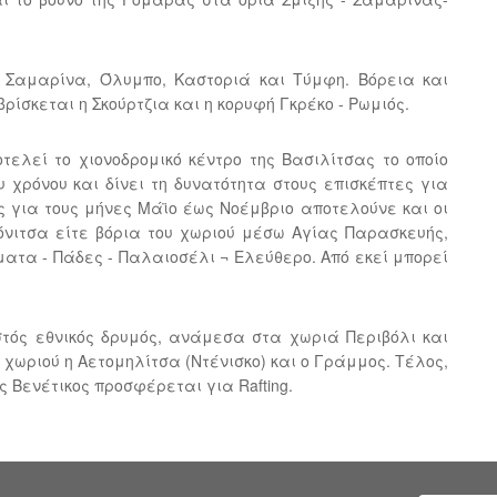
 Σαμαρίνα, Όλυμπο, Καστοριά και Tύμφη. Βόρεια και
ρίσκεται η Σκούρτζια και η κορυφή Γκρέκο - Ρωμιός.
τελεί το χιονοδρομικό κέντρο της Βασιλίτσας το οποίο
υ χρόνου και δίνει τη δυνατότητα στους επισκέπτες για
ς για τους μήνες Μάϊο έως Νοέμβριο αποτελούνε και οι
όνιτσα είτε βόρια του χωριού μέσω Αγίας Παρασκευής,
ματα - Πάδες - Παλαιοσέλι ¬ Ελεύθερο. Από εκεί μπορεί
τός εθνικός δρυμός, ανάμεσα στα χωριά Περιβόλι και
 χωριού η Αετομηλίτσα (Ντένισκο) και ο Γράμμος. Τέλος,
ός Βενέτικος προσφέρεται για Rafting.